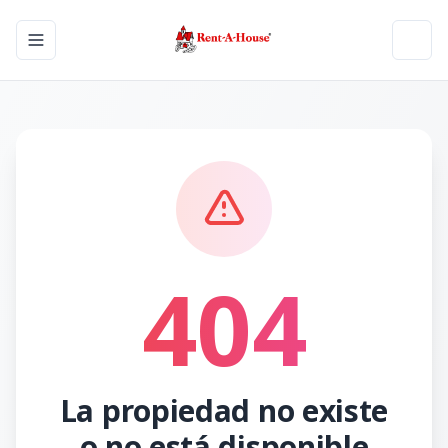
Toggle navigation menu
Toggl
404
La propiedad no existe
o no está disponible