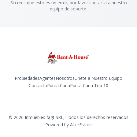
Si crees que esto es un error, por favor contacta a nuestro
equipo de soporte.
Propiedades
Agentes
Nosotros
Unete a Nuestro Equipo
Contacto
Punta Cana
Punta Cana Top 10
Facebook
Instagram
LinkedIn
YouTube
TikTok
©
2026
Inmuebles fagt SRL
,
Todos los derechos reservados
Powered by
AlterEstate