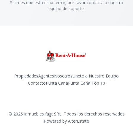
Si crees que esto es un error, por favor contacta a nuestro
equipo de soporte.
Propiedades
Agentes
Nosotros
Unete a Nuestro Equipo
Contacto
Punta Cana
Punta Cana Top 10
Facebook
Instagram
LinkedIn
YouTube
TikTok
©
2026
Inmuebles fagt SRL
,
Todos los derechos reservados
Powered by
AlterEstate