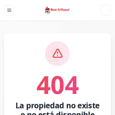
Toggle navigation menu
Toggl
404
La propiedad no existe
o no está disponible