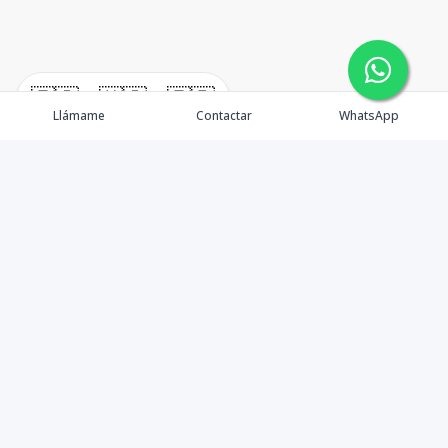
🇪🇸
🇺🇸
🇫🇷
Llámame
Contactar
WhatsApp
Propiedades
Agentes
Nosotros
Unete a Nuestro Equipo
Contacto
Punta Cana
Punta Cana Top 10