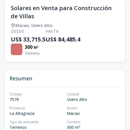
Solares en Venta para Construcción
de Villas
Macao
,
Uvero Alto
DESDE
HASTA
US$ 33,715.5
US$ 84,485.4
300
M²
Terreno
Resumen
Código
:
Ciudad
:
7579
Uvero Alto
Provincia
:
Sector
:
La Altagracia
Macao
Tipo de inmueble
:
Terreno
:
Terrenos
300 m²