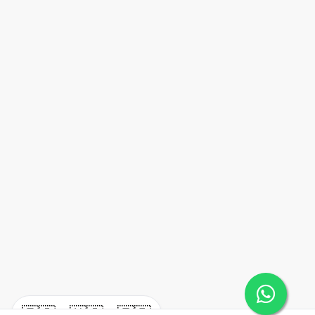
🇪🇸
🇺🇸
🇫🇷