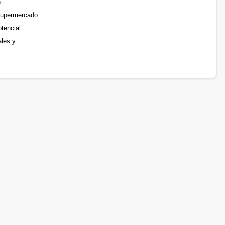
n
 supermercado
otencial
ales y