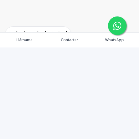
🇪🇸
🇺🇸
🇫🇷
Llámame
Contactar
WhatsApp
Propiedades
Agentes
Nosotros
Unete a Nuestro Equipo
Contacto
Punta Cana
Punta Cana Top 10