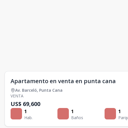
Apartamento en venta en punta cana
Av. Barceló
,
Punta Cana
VENTA
US$ 69,600
1
1
1
Hab.
Baños
Parq