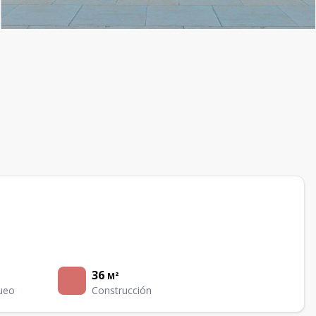
36
M²
ueo
Construcción