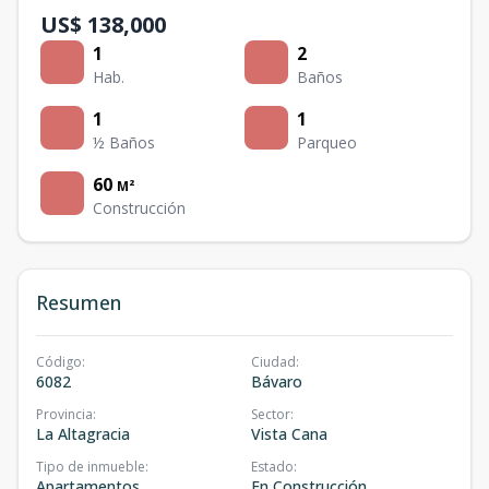
US$ 138,000
1
2
Hab.
Baños
1
1
½ Baños
Parqueo
60
M²
Construcción
Resumen
Código
:
Ciudad
:
6082
Bávaro
Provincia
:
Sector
:
La Altagracia
Vista Cana
Tipo de inmueble
:
Estado
:
Apartamentos
En Construcción