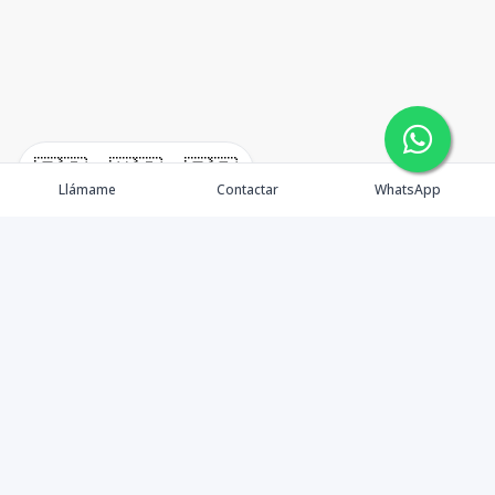
🇪🇸
🇺🇸
🇫🇷
Llámame
Contactar
WhatsApp
Propiedades
Agentes
Nosotros
Unete a Nuestro Equipo