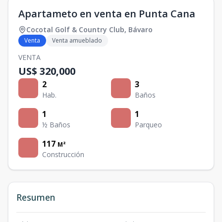
Apartameto en venta en Punta Cana
Cocotal Golf & Country Club
,
Bávaro
Venta
Venta amueblado
VENTA
US$ 320,000
2
3
Hab.
Baños
1
1
½ Baños
Parqueo
117
M²
Construcción
Resumen