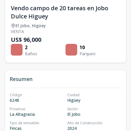
Vendo campo de 20 tareas en Jobo
Dulce Higuey
El Jobo
,
Higüey
VENTA
US$ 96,000
2
10
Baños
Parqueo
Resumen
Código
:
Ciudad
:
6248
Higüey
Provincia
:
Sector
:
La Altagracia
El Jobo
Tipo de inmueble
:
Año de Construcción
:
Fincas
2024