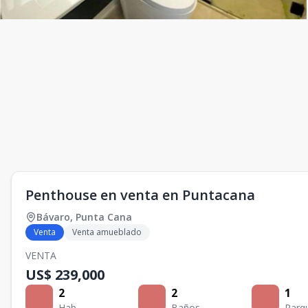
Penthouse en venta en Puntacana
Bávaro
,
Punta Cana
Venta
Venta amueblado
VENTA
US$ 239,000
2
2
1
Hab.
Baños
Parq