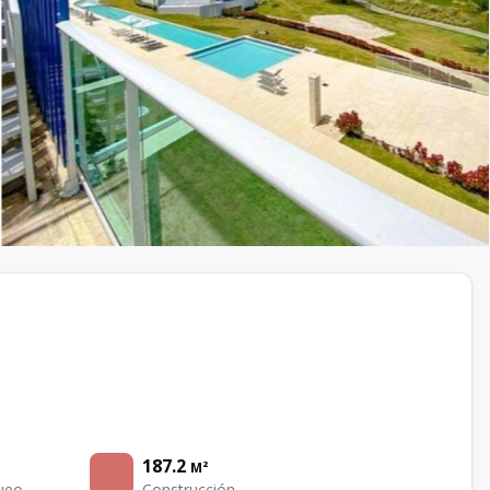
187.2
M²
ueo
Construcción