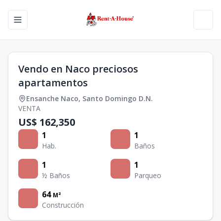
Toggle navigation menu
Toggl
Vendo en Naco preciosos
apartamentos
Ensanche Naco
,
Santo Domingo D.N.
VENTA
US$ 162,350
1
1
Hab.
Baños
1
1
½ Baños
Parqueo
64
M²
Construcción