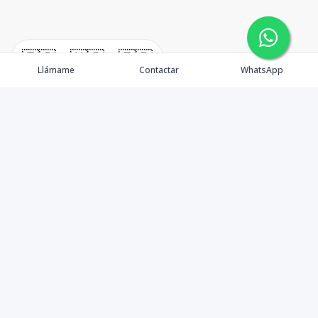
🇪🇸
🇺🇸
🇫🇷
Llámame
Contactar
WhatsApp
Propiedades
Agentes
Nosotros
Unete a Nuestro Equipo
Contacto
Punta Cana
Punta Cana Top 10