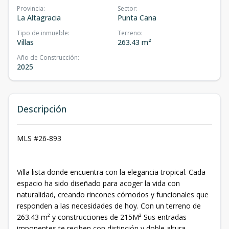
Provincia
:
Sector
:
La Altagracia
Punta Cana
Tipo de inmueble
:
Terreno
:
Villas
263.43 m²
Año de Construcción
:
2025
Descripción
MLS #26-893
Villa lista donde encuentra con la elegancia tropical. Cada
espacio ha sido diseñado para acoger la vida con
naturalidad, creando rincones cómodos y funcionales que
responden a las necesidades de hoy. Con un terreno de
263.43 m² y construcciones de 215M² Sus entradas
imponentes te reciben con distinción y doble altura,