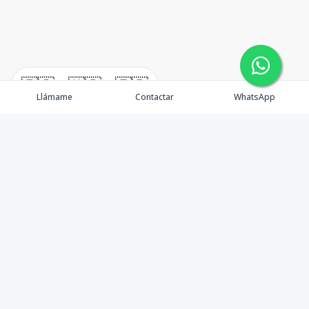
🇪🇸
🇺🇸
🇫🇷
Llámame
Contactar
WhatsApp
Propiedades
Agentes
Nosotros
Unete a Nuestro Equipo
Contacto
Punta Cana
Punta Cana Top 10