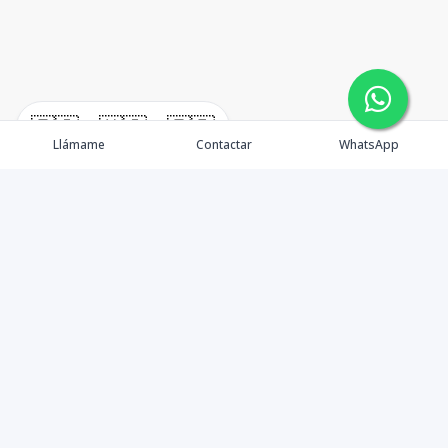
🇪🇸
🇺🇸
🇫🇷
Llámame
Contactar
WhatsApp
Propiedades
Agentes
Nosotros
Unete a Nuestro Equipo
Contacto
Punta Cana
Punta Cana Top 10