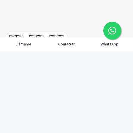
🇪🇸
🇺🇸
🇫🇷
Llámame
Contactar
WhatsApp
Propiedades
Agentes
Nosotros
Unete a Nuestro Equipo
Contacto
Punta Cana
Punta Cana Top 10