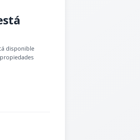
está
tá disponible
 propiedades