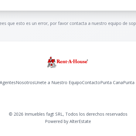
rees que esto es un error, por favor contacta a nuestro equipo de sop
Agentes
Nosotros
Unete a Nuestro Equipo
Contacto
Punta Cana
Punta
Facebook
Instagram
LinkedIn
YouTube
TikTok
©
2026
Inmuebles fagt SRL
,
Todos los derechos reservados
Powered by
AlterEstate