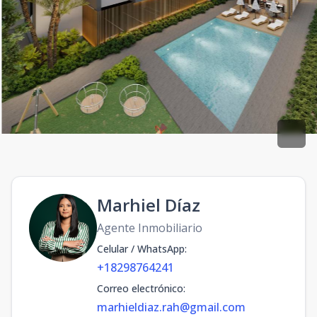
Marhiel Díaz
Agente Inmobiliario
Celular / WhatsApp
:
+18298764241
Correo electrónico
:
marhieldiaz.rah@gmail.com