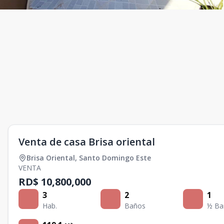
Venta de casa Brisa oriental
Brisa Oriental
,
Santo Domingo Este
VENTA
RD$ 10,800,000
3
2
1
Hab.
Baños
½ Ba