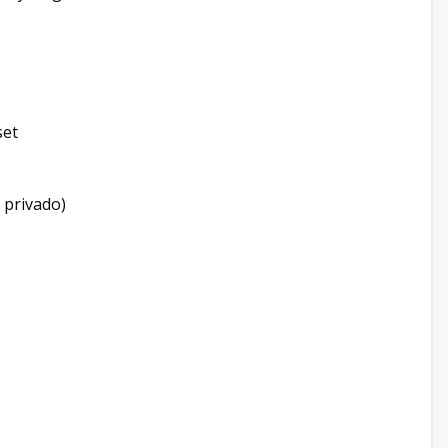
set
 privado)