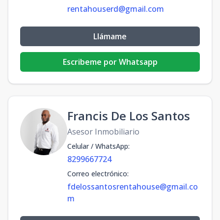
rentahouserd@gmail.com
Llámame
Escribeme por Whatsapp
Francis De Los Santos
Asesor Inmobiliario
Celular / WhatsApp
:
8299667724
Correo electrónico
:
fdelossantosrentahouse@gmail.co
m