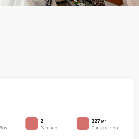
2
227
M²
ños
Parqueo
Construcción