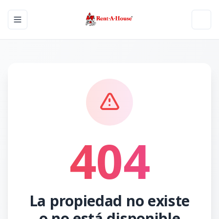
Toggle navigation menu
Toggl
404
La propiedad no existe
o no está disponible