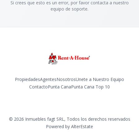
Si crees que esto es un error, por favor contacta a nuestro
equipo de soporte.
Propiedades
Agentes
Nosotros
Unete a Nuestro Equipo
Contacto
Punta Cana
Punta Cana Top 10
Facebook
Instagram
LinkedIn
YouTube
TikTok
©
2026
Inmuebles fagt SRL
,
Todos los derechos reservados
Powered by
AlterEstate