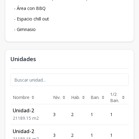
- Área con BBQ
- Espacio chill out
- Gimnasio
Unidades
1/2
Nombre
Niv.
Hab.
Ban.
Est.
Ban.
Unidad-2
3
2
1
1
1
2
1
1
89.15
m2
Unidad-2
3
2
1
1
1
2
1
1
89.15
m2