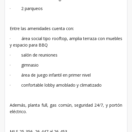
· 2 parqueos
Entre las amenidades cuenta con:
· área social tipo rooftop, amplia terraza con muebles
y espacio para BBQ
· salón de reuniones
· gimnasio
· área de juego infantil en primer nivel
· confortable lobby amoblado y climatizado
Además, planta full, gas común, seguridad 24/7, y portón
eléctrico.
MLS 25-356, 26-447 al 26-453