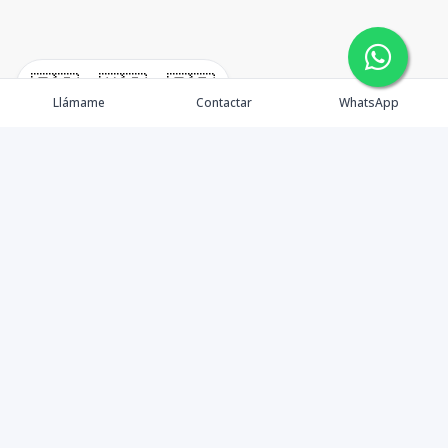
🇪🇸
🇺🇸
🇫🇷
Llámame
Contactar
WhatsApp
Propiedades
Agentes
Nosotros
Unete a Nuestro Equipo
Contacto
Punta Cana
Punta Cana Top 10