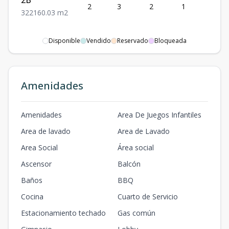
2B
2
3
2
1
2
3
2
2
160.03
m2
Disponible
Vendido
Reservado
Bloqueada
Amenidades
Amenidades
Area De Juegos Infantiles
Area de lavado
Area de Lavado
Area Social
Área social
Ascensor
Balcón
Baños
BBQ
Cocina
Cuarto de Servicio
Estacionamiento techado
Gas común