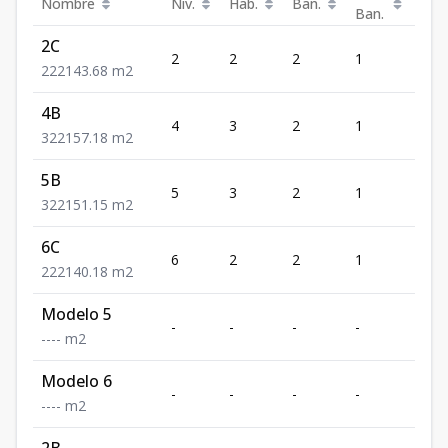
Nombre
Niv.
Hab.
Ban.
Est.
Ban.
2C
2
2
2
1
2
2
2
2
143.68
m2
4B
4
3
2
1
2
3
2
2
157.18
m2
5B
5
3
2
1
2
3
2
2
151.15
m2
6C
6
2
2
1
2
2
2
2
140.18
m2
Modelo 5
-
-
-
-
-
-
-
-
-
m2
Modelo 6
-
-
-
-
-
-
-
-
-
m2