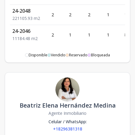
24-2048
2
2
2
1
105.
2
2
1
105.93
m2
24-2046
2
1
1
1
84.48
1
1
1
84.48
m2
Disponible
Vendido
Reservado
Bloqueada
Beatriz Elena Hernández Medina
Agente Inmobiliario
Celular / WhatsApp
:
+18296381318