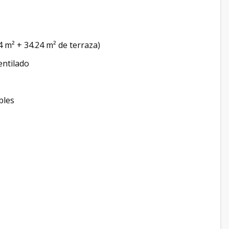
4 m² + 34.24 m² de terraza)
entilado
bles