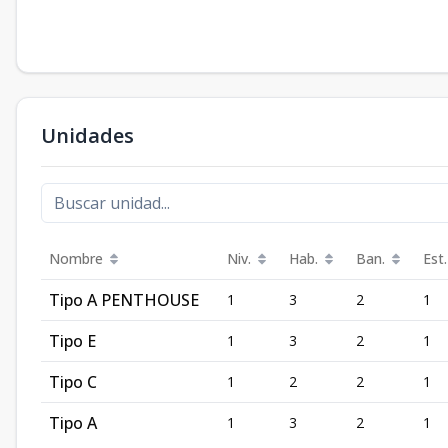
Unidades
Nombre
Niv.
Hab.
Ban.
Est.
Tipo A PENTHOUSE
1
3
2
1
Tipo E
1
3
2
1
Tipo C
1
2
2
1
Tipo A
1
3
2
1