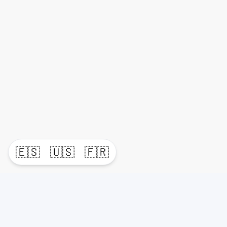
🇪🇸
🇺🇸
🇫🇷