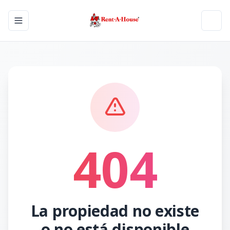
Toggle navigation menu
Toggl
404
La propiedad no existe
o no está disponible