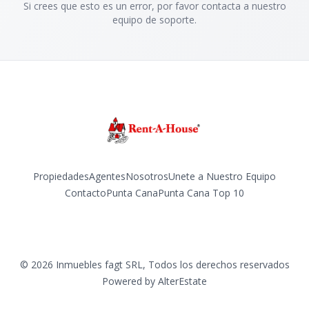
Si crees que esto es un error, por favor contacta a nuestro
equipo de soporte.
Propiedades
Agentes
Nosotros
Unete a Nuestro Equipo
Contacto
Punta Cana
Punta Cana Top 10
Facebook
Instagram
LinkedIn
YouTube
TikTok
©
2026
Inmuebles fagt SRL
,
Todos los derechos reservados
Powered by
AlterEstate