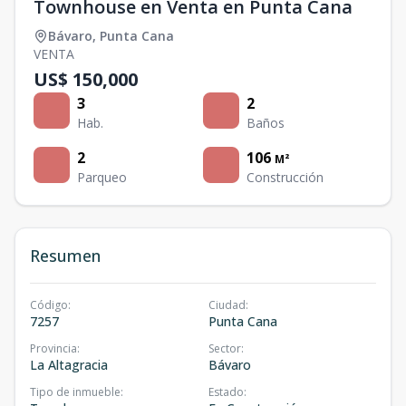
Townhouse en Venta en Punta Cana
Bávaro
,
Punta Cana
VENTA
US$ 150,000
3
2
Hab.
Baños
2
106
M²
Parqueo
Construcción
Resumen
Código
:
Ciudad
:
7257
Punta Cana
Provincia
:
Sector
:
La Altagracia
Bávaro
Tipo de inmueble
:
Estado
: