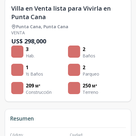
Villa en Venta lista para Vivirla en
Punta Cana
Punta Cana
,
Punta Cana
VENTA
US$ 298,000
3
2
Hab.
Baños
1
2
½ Baños
Parqueo
209
250
M²
M²
Construcción
Terreno
Resumen
Código
:
Ciudad
: