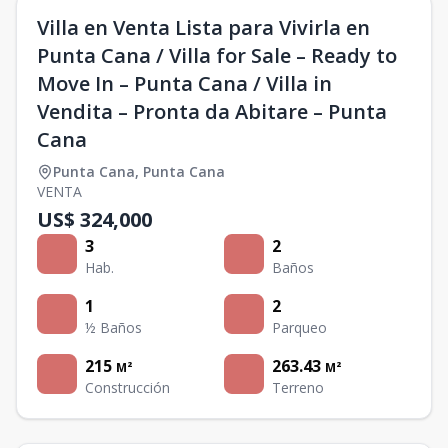
Villa en Venta Lista para Vivirla en
Punta Cana / Villa for Sale – Ready to
Move In – Punta Cana / Villa in
Vendita – Pronta da Abitare – Punta
Cana
Punta Cana
,
Punta Cana
VENTA
US$ 324,000
3
2
Hab.
Baños
1
2
½ Baños
Parqueo
215
263.43
M²
M²
Construcción
Terreno