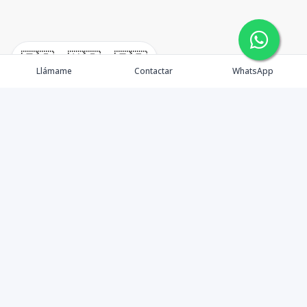
🇪🇸
🇺🇸
🇫🇷
Llámame
Contactar
WhatsApp
Propiedades
Agentes
Nosotros
Unete a Nuestro Equipo
Contacto
Punta Cana
Punta Cana Top 10