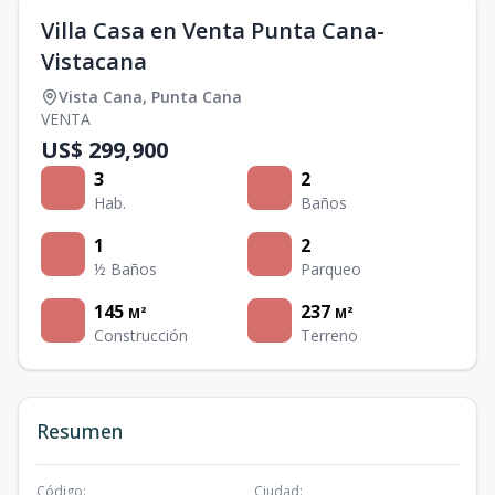
Villa Casa en Venta Punta Cana-
Vistacana
Vista Cana
,
Punta Cana
VENTA
US$ 299,900
3
2
Hab.
Baños
1
2
½ Baños
Parqueo
145
237
M²
M²
Construcción
Terreno
Resumen
Código
:
Ciudad
: