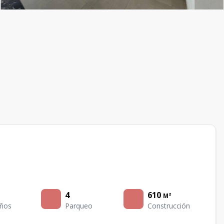
4
610
M²
ños
Parqueo
Construcción