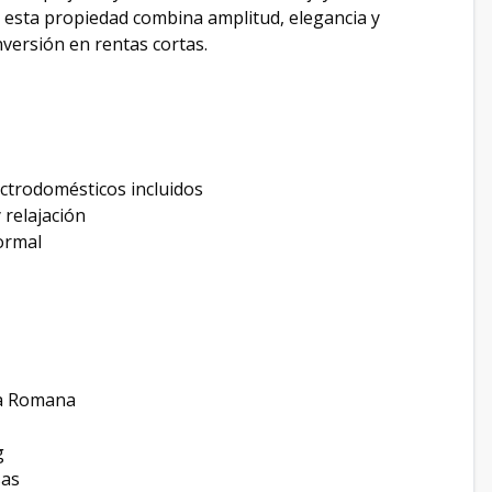
, esta propiedad combina amplitud, elegancia y
nversión en rentas cortas.
ctrodomésticos incluidos
 relajación
ormal
La Romana
g
sas