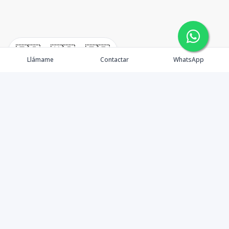
🇪🇸
🇺🇸
🇫🇷
Llámame
Contactar
WhatsApp
Propiedades
Agentes
Nosotros
Unete a Nuestro Equipo
Contacto
Punta Cana
Punta Cana Top 10