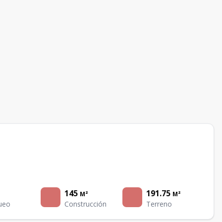
145
191.75
M²
M²
ueo
Construcción
Terreno