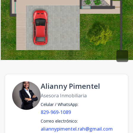
Alianny Pimentel
Asesora Inmobiliaria
Celular / WhatsApp
:
829-969-1089
Correo electrónico
:
aliannypimentel.rah@gmail.com