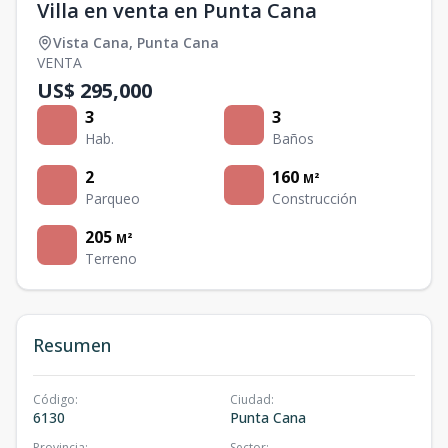
Villa en venta en Punta Cana
Vista Cana
,
Punta Cana
VENTA
US$ 295,000
3
3
Hab.
Baños
2
160
M²
Parqueo
Construcción
205
M²
Terreno
Resumen
Código
:
Ciudad
:
6130
Punta Cana
Provincia
:
Sector
: