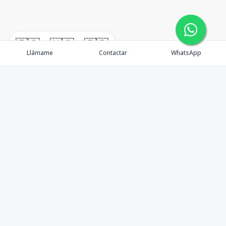
🇪🇸
🇺🇸
🇫🇷
Llámame
Contactar
WhatsApp
Propiedades
Agentes
Nosotros
Unete a Nuestro Equipo
Contacto
Punta Cana
Punta Cana Top 10