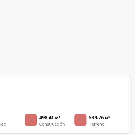
498.41
539.76
M²
M²
ueo
Construcción
Terreno