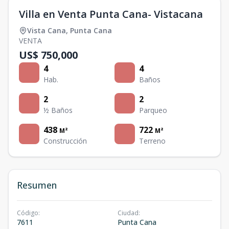
Villa en Venta Punta Cana- Vistacana
Vista Cana
,
Punta Cana
VENTA
US$ 750,000
4
4
Hab.
Baños
2
2
½ Baños
Parqueo
438
722
M²
M²
Construcción
Terreno
Resumen
Código
:
Ciudad
:
7611
Punta Cana