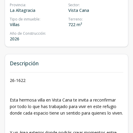
Provincia
:
Sector
:
La Altagracia
Vista Cana
Tipo de inmueble
:
Terreno
:
Villas
722 m²
Año de Construcción
:
2026
Descripción
26-1622
Esta hermosa villa en Vista Cana te invita a reconfirmar
por todo lo que has trabajado para vivir en este refugio
donde cada espacio tiene un sentido para quienes lo viven.
Y un área exterior donde podrás crear momentos entre