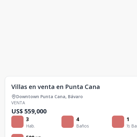
Villas en venta en Punta Cana
Downtown Punta Cana
,
Bávaro
VENTA
US$ 559,000
3
4
1
Hab.
Baños
½ Ba