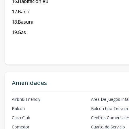
16.Habitación #3
17.Baño
18.Basura
19.Gas
Amenidades
AirBnB Friendly
Area De Juegos Infan
Balcón
Balcón tipo Terraza
Casa Club
Centros Comerciale
Comedor
Cuarto de Servicio