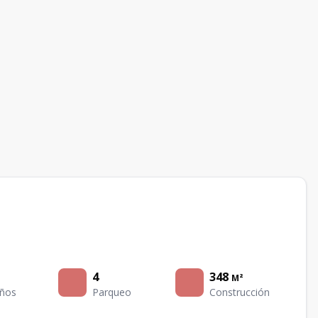
4
348
M²
ños
Parqueo
Construcción