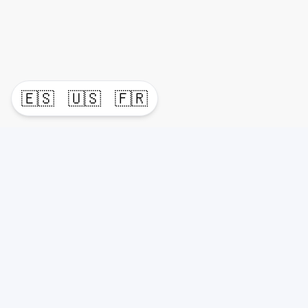
🇪🇸
🇺🇸
🇫🇷