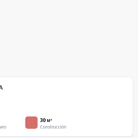
A
30
M²
ueo
Construcción